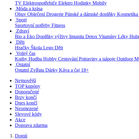
TV
Elektrospotřebiče
Elektro
Hodinky
Mobily
Móda a krása
Obuv
Oblečení
Drogerie
Pánské a dámské doplňky
Kosmetik
Sport
Sportovní potřeby
Fitness
Zdraví
Bio a Eko
Doplňky výživy
Imunita
Detox
Vitamíny
Léky
Hubn
Děti
Hračky
Škola
Lego
Děti
Volný čas
Knihy
Hudba
Hobby
Cestování
Potraviny a nápoje
Outdoor
My
Ostatní
Ostatní
Zvířata
Dárky
Káva a čaj
18+
Nejnovější
TOP kupóny
Doporučené
Brzy končí
Dnes končí
Neomezené
Slevové kódy
Akce
Doprava zdarma
Domů