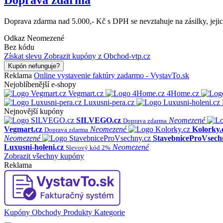
Doprava zdarma nad 5.000,- Kč s DPH se nevztahuje na zásilky, jejic
Odkaz
Neomezené
Bez kódu
Získat slevu
Zobrazit kupóny z Obchod-vtp.cz
Kupón nefunguje?
Reklama
Online vystavenie faktúry zadarmo - VystavTo.sk
Nejoblíbenější e-shopy
Vegmart.cz
4Home.cz
Luxusni-pera.cz
Nejnovější kupóny
SILVEGO.cz
Neomezené
Doprava zdarma
Vegmart.cz
Neomezené
Kolorky.
Doprava zdarma
Neomezené
StavebniceProVsech
Luxusni-holeni.cz
Neomezené
Slevový kód 2%
Zobrazit všechny kupóny
Reklama
Kupóny
Obchody
Produkty
Kategorie