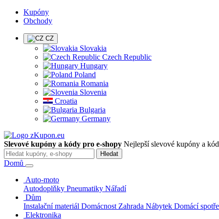
Kupóny
Obchody
CZ
Slovakia
Czech Republic
Hungary
Poland
Romania
Slovenia
Croatia
Bulgaria
Germany
Slevové kupóny a kódy pro e-shopy
Nejlepší slevové kupóny a kódy
Hledat
Domů
Auto-moto
Autodoplňky
Pneumatiky
Nářadí
Dům
Instalační materiál
Domácnost
Zahrada
Nábytek
Domácí spotř
Elektronika