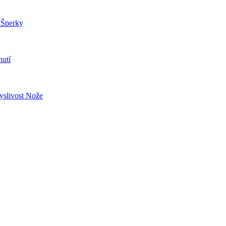
a
Šperky
utí
slivost
Nože