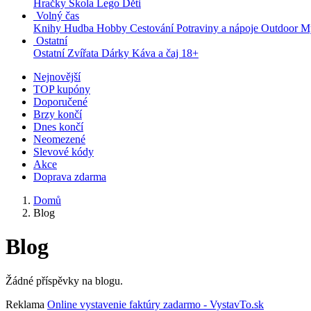
Hračky
Škola
Lego
Děti
Volný čas
Knihy
Hudba
Hobby
Cestování
Potraviny a nápoje
Outdoor
My
Ostatní
Ostatní
Zvířata
Dárky
Káva a čaj
18+
Nejnovější
TOP kupóny
Doporučené
Brzy končí
Dnes končí
Neomezené
Slevové kódy
Akce
Doprava zdarma
Domů
Blog
Blog
Žádné příspěvky na blogu.
Reklama
Online vystavenie faktúry zadarmo - VystavTo.sk