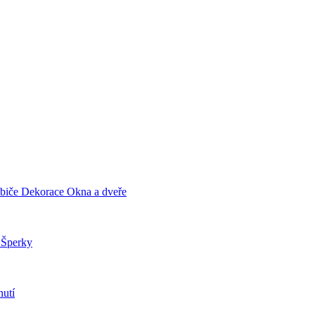
ebiče
Dekorace
Okna a dveře
a
Šperky
utí