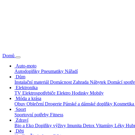
Domů
Auto-moto
Autodoplňky
Pneumatiky
Nářadí
Dům
Instalační materiál
Domácnost
Zahrada
Nábytek
Domácí spotř
Elektronika
TV
Elektrospotřebiče
Elektro
Hodinky
Mobily
Móda a krása
Obuv
Oblečení
Drogerie
Pánské a dámské doplňky
Kosmetik
Sport
Sportovní potřeby
Fitness
Zdraví
Bio a Eko
Doplňky výživy
Imunita
Detox
Vitamíny
Léky
Hubn
Děti