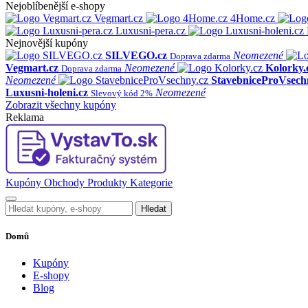
Nejoblíbenější e-shopy
Vegmart.cz
4Home.cz
Luxusni-pera.cz
Nejnovější kupóny
SILVEGO.cz
Neomezené
Doprava zdarma
Vegmart.cz
Neomezené
Kolorky.
Doprava zdarma
Neomezené
StavebniceProVsech
Luxusni-holeni.cz
Neomezené
Slevový kód 2%
Zobrazit všechny kupóny
Reklama
Kupóny
Obchody
Produkty
Kategorie
Hledat
Domů
Kupóny
E-shopy
Blog