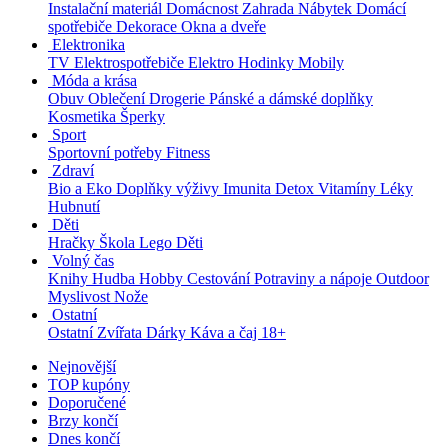
Instalační materiál
Domácnost
Zahrada
Nábytek
Domácí
spotřebiče
Dekorace
Okna a dveře
Elektronika
TV
Elektrospotřebiče
Elektro
Hodinky
Mobily
Móda a krása
Obuv
Oblečení
Drogerie
Pánské a dámské doplňky
Kosmetika
Šperky
Sport
Sportovní potřeby
Fitness
Zdraví
Bio a Eko
Doplňky výživy
Imunita
Detox
Vitamíny
Léky
Hubnutí
Děti
Hračky
Škola
Lego
Děti
Volný čas
Knihy
Hudba
Hobby
Cestování
Potraviny a nápoje
Outdoor
Myslivost
Nože
Ostatní
Ostatní
Zvířata
Dárky
Káva a čaj
18+
Nejnovější
TOP kupóny
Doporučené
Brzy končí
Dnes končí