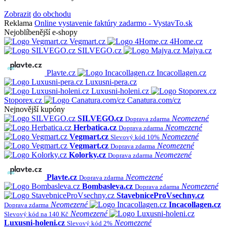
Zobrazit
do obchodu
Reklama
Online vystavenie faktúry zadarmo - VystavTo.sk
Nejoblíbenější e-shopy
Vegmart.cz
4Home.cz
SILVEGO.cz
Majya.cz
Plavte.cz
Incacollagen.cz
Luxusni-pera.cz
Luxusni-holeni.cz
Stoporex.cz
Canatura.com/cz
Nejnovější kupóny
SILVEGO.cz
Neomezené
Doprava zdarma
Herbatica.cz
Neomezené
Doprava zdarma
Vegmart.cz
Neomezené
Slevový kód 10%
Vegmart.cz
Neomezené
Doprava zdarma
Kolorky.cz
Neomezené
Doprava zdarma
Plavte.cz
Neomezené
Doprava zdarma
Bombasleva.cz
Neomezené
Doprava zdarma
StavebniceProVsechny.cz
Neomezené
Incacollagen.cz
Doprava zdarma
Neomezené
Slevový kód na 140 Kč
Luxusni-holeni.cz
Neomezené
Slevový kód 2%