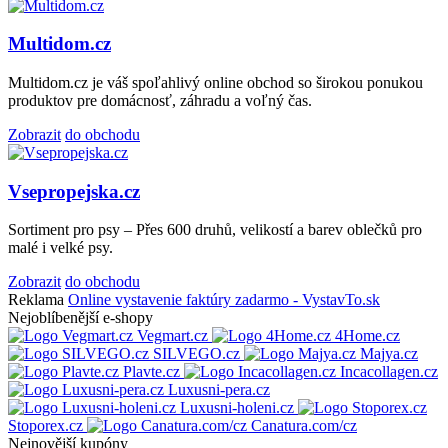
Multidom.cz
Multidom.cz je váš spoľahlivý online obchod so širokou ponukou
produktov pre domácnosť, záhradu a voľný čas.
Zobrazit
do obchodu
Vsepropejska.cz
Sortiment pro psy – Přes 600 druhů, velikostí a barev oblečků pro
malé i velké psy.
Zobrazit
do obchodu
Reklama
Online vystavenie faktúry zadarmo - VystavTo.sk
Nejoblíbenější e-shopy
Vegmart.cz
4Home.cz
SILVEGO.cz
Majya.cz
Plavte.cz
Incacollagen.cz
Luxusni-pera.cz
Luxusni-holeni.cz
Stoporex.cz
Canatura.com/cz
Nejnovější kupóny