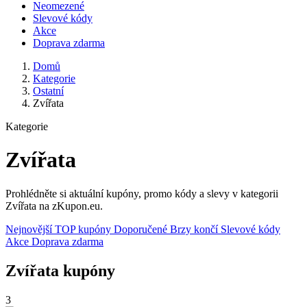
Neomezené
Slevové kódy
Akce
Doprava zdarma
Domů
Kategorie
Ostatní
Zvířata
Kategorie
Zvířata
Prohlédněte si aktuální kupóny, promo kódy a slevy v kategorii
Zvířata na zKupon.eu.
Nejnovější
TOP kupóny
Doporučené
Brzy končí
Slevové kódy
Akce
Doprava zdarma
Zvířata kupóny
3