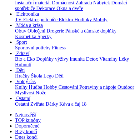
Instalační materiál
Domácnost
Zahrada
Nábytek
Domácí
spotřebiče
Dekorace
Okna a dveře
Elektronika
TV
Elektrospotřebiče
Elektro
Hodinky
Mobily
Móda a krása
Obuv
Oblečení
Drogerie
Pánské a dámské doplňky
Kosmetika
Šperky
Sport
Sportovní potřeby
Fitness
Zdraví
Bio a Eko
Doplňky výživy
Imunita
Detox
Vitamíny
Léky
Hubnutí
Děti
Hračky
Škola
Lego
Děti
Volný čas
Knihy
Hudba
Hobby
Cestování
Potraviny a nápoje
Outdoor
Myslivost
Nože
Ostatní
Ostatní
Zvířata
Dárky
Káva a čaj
18+
Nejnovější
TOP kupóny
Doporučené
Brzy končí
Dnes končí