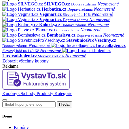
SILVEGO.cz
Neomezené
Doprava zdarma
Herbatica.cz
Neomezené
Doprava zdarma
Vegmart.cz
Neomezené
Slevový kód 10%
Vegmart.cz
Neomezené
Doprava zdarma
Kolorky.cz
Neomezené
Doprava zdarma
Plavte.cz
Neomezené
Doprava zdarma
Bombasleva.cz
Neomezené
Doprava zdarma
StavebniceProVsechny.cz
Neomezené
Incacollagen.cz
Doprava zdarma
Neomezené
Slevový kód na 140 Kč
Luxusni-holeni.cz
Neomezené
Slevový kód 2%
Zobrazit všechny kupóny
Reklama
Kupóny
Obchody
Produkty
Kategorie
Hledat
Domů
Kupóny