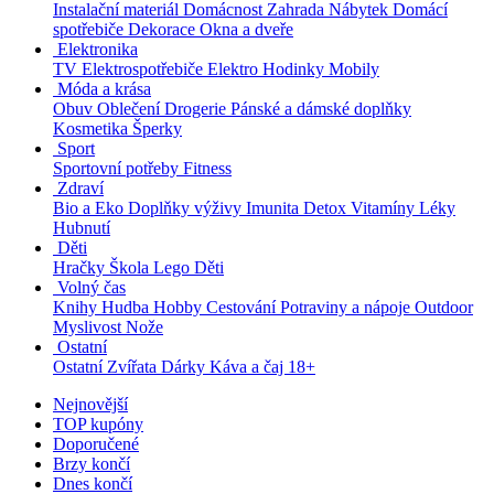
Instalační materiál
Domácnost
Zahrada
Nábytek
Domácí
spotřebiče
Dekorace
Okna a dveře
Elektronika
TV
Elektrospotřebiče
Elektro
Hodinky
Mobily
Móda a krása
Obuv
Oblečení
Drogerie
Pánské a dámské doplňky
Kosmetika
Šperky
Sport
Sportovní potřeby
Fitness
Zdraví
Bio a Eko
Doplňky výživy
Imunita
Detox
Vitamíny
Léky
Hubnutí
Děti
Hračky
Škola
Lego
Děti
Volný čas
Knihy
Hudba
Hobby
Cestování
Potraviny a nápoje
Outdoor
Myslivost
Nože
Ostatní
Ostatní
Zvířata
Dárky
Káva a čaj
18+
Nejnovější
TOP kupóny
Doporučené
Brzy končí
Dnes končí