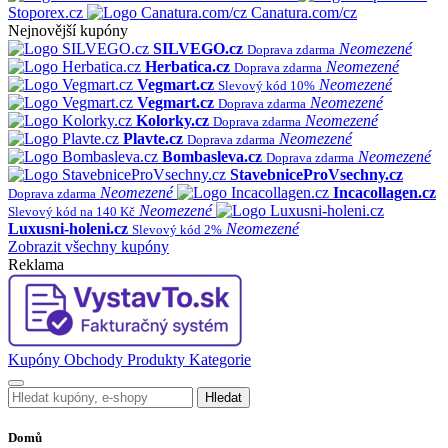
Stoporex.cz
Canatura.com/cz
Nejnovější kupóny
SILVEGO.cz
Neomezené
Doprava zdarma
Herbatica.cz
Neomezené
Doprava zdarma
Vegmart.cz
Neomezené
Slevový kód 10%
Vegmart.cz
Neomezené
Doprava zdarma
Kolorky.cz
Neomezené
Doprava zdarma
Plavte.cz
Neomezené
Doprava zdarma
Bombasleva.cz
Neomezené
Doprava zdarma
StavebniceProVsechny.cz
Neomezené
Incacollagen.cz
Doprava zdarma
Neomezené
Slevový kód na 140 Kč
Luxusni-holeni.cz
Neomezené
Slevový kód 2%
Zobrazit všechny kupóny
Reklama
Kupóny
Obchody
Produkty
Kategorie
Hledat
Domů