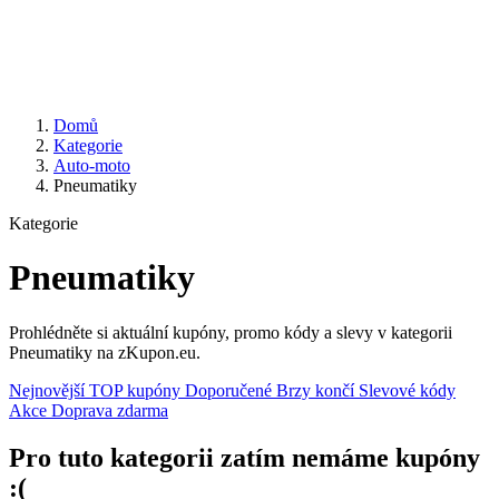
Domů
Kategorie
Auto-moto
Pneumatiky
Kategorie
Pneumatiky
Prohlédněte si aktuální kupóny, promo kódy a slevy v kategorii
Pneumatiky na zKupon.eu.
Nejnovější
TOP kupóny
Doporučené
Brzy končí
Slevové kódy
Akce
Doprava zdarma
Pro tuto kategorii zatím nemáme kupóny
:(