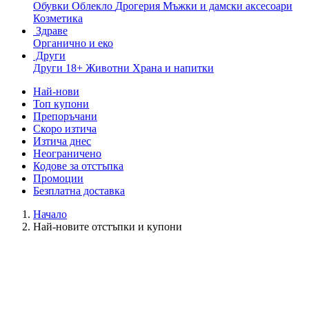
Обувки
Облекло
Дрогерия
Мъжки и дамски аксесоари
Козметика
Здраве
Органично и еко
Други
Други
18+
Животни
Храна и напитки
Най-нови
Топ купони
Препоръчани
Скоро изтича
Изтича днес
Неограничено
Кодове за отстъпка
Промоции
Безплатна доставка
Начало
Най-новите отстъпки и купони