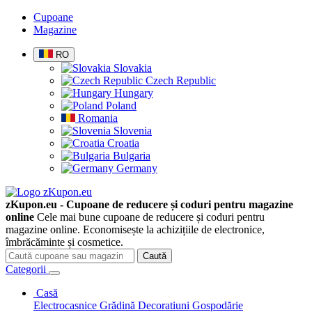
Cupoane
Magazine
RO
Slovakia
Czech Republic
Hungary
Poland
Romania
Slovenia
Croatia
Bulgaria
Germany
zKupon.eu - Cupoane de reducere și coduri pentru magazine
online
Cele mai bune cupoane de reducere și coduri pentru
magazine online. Economisește la achizițiile de electronice,
îmbrăcăminte și cosmetice.
Caută
Categorii
Casă
Electrocasnice
Grădină
Decoratiuni
Gospodărie