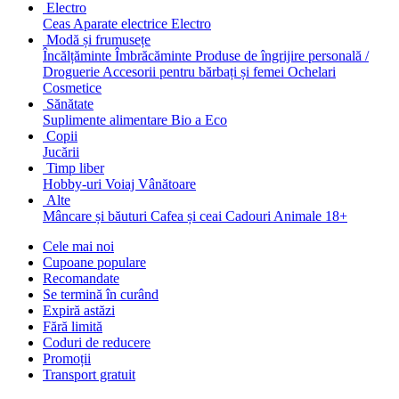
Electro
Ceas
Aparate electrice
Electro
Modă și frumusețe
Încălțăminte
Îmbrăcăminte
Produse de îngrijire personală /
Droguerie
Accesorii pentru bărbați și femei
Ochelari
Cosmetice
Sănătate
Suplimente alimentare
Bio a Eco
Copii
Jucării
Timp liber
Hobby-uri
Voiaj
Vânătoare
Alte
Mâncare și băuturi
Cafea și ceai
Cadouri
Animale
18+
Cele mai noi
Cupoane populare
Recomandate
Se termină în curând
Expiră astăzi
Fără limită
Coduri de reducere
Promoții
Transport gratuit