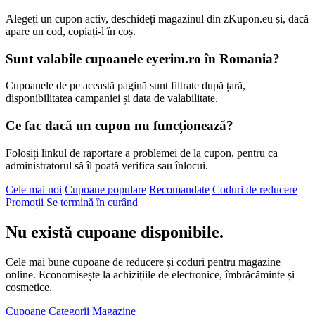
Alegeți un cupon activ, deschideți magazinul din zKupon.eu și, dacă
apare un cod, copiați-l în coș.
Sunt valabile cupoanele eyerim.ro în Romania?
Cupoanele de pe această pagină sunt filtrate după țară,
disponibilitatea campaniei și data de valabilitate.
Ce fac dacă un cupon nu funcționează?
Folosiți linkul de raportare a problemei de la cupon, pentru ca
administratorul să îl poată verifica sau înlocui.
Cele mai noi
Cupoane populare
Recomandate
Coduri de reducere
Promoții
Se termină în curând
Nu există cupoane disponibile.
Cele mai bune cupoane de reducere și coduri pentru magazine
online. Economisește la achizițiile de electronice, îmbrăcăminte și
cosmetice.
Cupoane
Categorii
Magazine