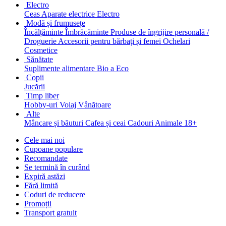
Electro
Ceas
Aparate electrice
Electro
Modă și frumusețe
Încălțăminte
Îmbrăcăminte
Produse de îngrijire personală /
Droguerie
Accesorii pentru bărbați și femei
Ochelari
Cosmetice
Sănătate
Suplimente alimentare
Bio a Eco
Copii
Jucării
Timp liber
Hobby-uri
Voiaj
Vânătoare
Alte
Mâncare și băuturi
Cafea și ceai
Cadouri
Animale
18+
Cele mai noi
Cupoane populare
Recomandate
Se termină în curând
Expiră astăzi
Fără limită
Coduri de reducere
Promoții
Transport gratuit