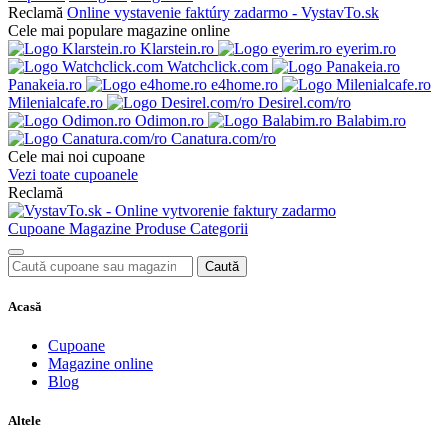
Reclamă
Online vystavenie faktúry zadarmo - VystavTo.sk
Cele mai populare magazine online
Klarstein.ro
eyerim.ro
Watchclick.com
Panakeia.ro
e4home.ro
Milenialcafe.ro
Desirel.com/ro
Odimon.ro
Balabim.ro
Canatura.com/ro
Cele mai noi cupoane
Vezi toate cupoanele
Reclamă
Cupoane
Magazine
Produse
Categorii
Caută
Acasă
Cupoane
Magazine online
Blog
Altele