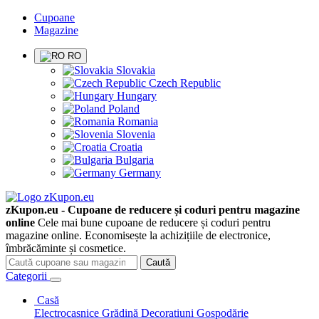
Cupoane
Magazine
RO
Slovakia
Czech Republic
Hungary
Poland
Romania
Slovenia
Croatia
Bulgaria
Germany
zKupon.eu - Cupoane de reducere și coduri pentru magazine
online
Cele mai bune cupoane de reducere și coduri pentru
magazine online. Economisește la achizițiile de electronice,
îmbrăcăminte și cosmetice.
Caută
Categorii
Casă
Electrocasnice
Grădină
Decoratiuni
Gospodărie