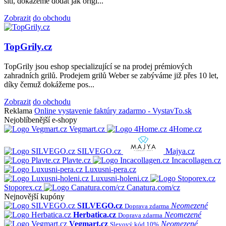
síti, dokážeme dodat jak origi...
Zobrazit
do obchodu
TopGrily.cz
TopGrily jsou eshop specializující se na prodej prémiových
zahradních grilů. Prodejem grilů Weber se zabýváme již přes 10 let,
díky čemuž dokážeme pos...
Zobrazit
do obchodu
Reklama
Online vystavenie faktúry zadarmo - VystavTo.sk
Nejoblíbenější e-shopy
Vegmart.cz
4Home.cz
SILVEGO.cz
Majya.cz
Plavte.cz
Incacollagen.cz
Luxusni-pera.cz
Luxusni-holeni.cz
Stoporex.cz
Canatura.com/cz
Nejnovější kupóny
SILVEGO.cz
Neomezené
Doprava zdarma
Herbatica.cz
Neomezené
Doprava zdarma
Vegmart.cz
Neomezené
Slevový kód 10%