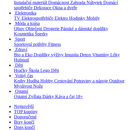
Instalační materiál
Domácnost
Zahrada
Nábytek
Domácí
spotřebiče
Dekorace
Okna a dveře
Elektronika
TV
Elektrospotřebiče
Elektro
Hodinky
Mobily
Móda a krása
Obuv
Oblečení
Drogerie
Pánské a dámské doplňky
Kosmetika
Šperky
Sport
Sportovní potřeby
Fitness
Zdraví
Bio a Eko
Doplňky výživy
Imunita
Detox
Vitamíny
Léky
Hubnutí
Děti
Hračky
Škola
Lego
Děti
Volný čas
Knihy
Hudba
Hobby
Cestování
Potraviny a nápoje
Outdoor
Myslivost
Nože
Ostatní
Ostatní
Zvířata
Dárky
Káva a čaj
18+
Nejnovější
TOP kupóny
Doporučené
Brzy končí
Dnes končí