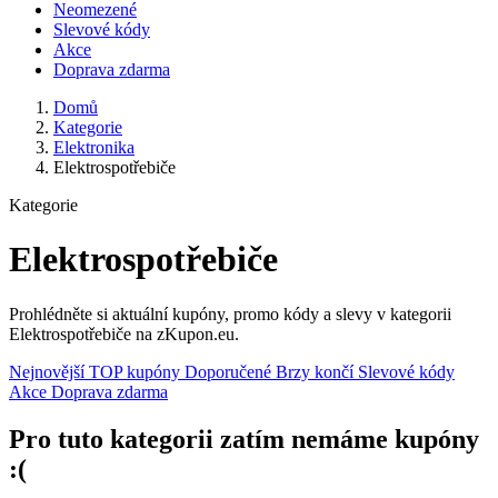
Neomezené
Slevové kódy
Akce
Doprava zdarma
Domů
Kategorie
Elektronika
Elektrospotřebiče
Kategorie
Elektrospotřebiče
Prohlédněte si aktuální kupóny, promo kódy a slevy v kategorii
Elektrospotřebiče na zKupon.eu.
Nejnovější
TOP kupóny
Doporučené
Brzy končí
Slevové kódy
Akce
Doprava zdarma
Pro tuto kategorii zatím nemáme kupóny
:(