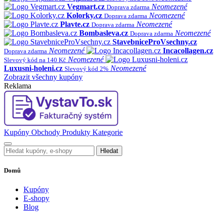
Vegmart.cz
Neomezené
Doprava zdarma
Kolorky.cz
Neomezené
Doprava zdarma
Plavte.cz
Neomezené
Doprava zdarma
Bombasleva.cz
Neomezené
Doprava zdarma
StavebniceProVsechny.cz
Neomezené
Incacollagen.cz
Doprava zdarma
Neomezené
Slevový kód na 140 Kč
Luxusni-holeni.cz
Neomezené
Slevový kód 2%
Zobrazit všechny kupóny
Reklama
Kupóny
Obchody
Produkty
Kategorie
Hledat
Domů
Kupóny
E-shopy
Blog