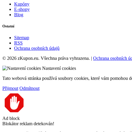
Kupóny
E-shopy
Blog
Ostatní
Sitemap
RSS
Ochrana osobních údajů
© 2026 zKupon.eu. Všechna práva vyhrazena. |
Ochrana osobních ú
Nastavení cookies
Tato webová stránka používá soubory cookies, které vám pomohou dos
Přijmout
Odmítnout
Ad block
Blokátor reklam detekován!