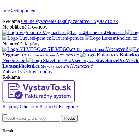
info@zkupon.eu
Reklama
Online vystavenie faktúry zadarmo - VystavTo.sk
Nejoblíbenější e-shopy
Vegmart.cz
4Home.cz
Luxusni-pera.cz
Nejnovější kupóny
SILVEGO.cz
Neomezené
Doprava zdarma
Vegmart.cz
Neomezené
Kolorky.
Doprava zdarma
Neomezené
StavebniceProVsech
Luxusni-holeni.cz
Neomezené
Slevový kód 2%
Zobrazit všechny kupóny
Reklama
Kupóny
Obchody
Produkty
Kategorie
Hledat
Domů