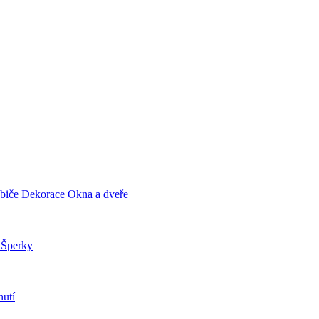
ebiče
Dekorace
Okna a dveře
a
Šperky
utí