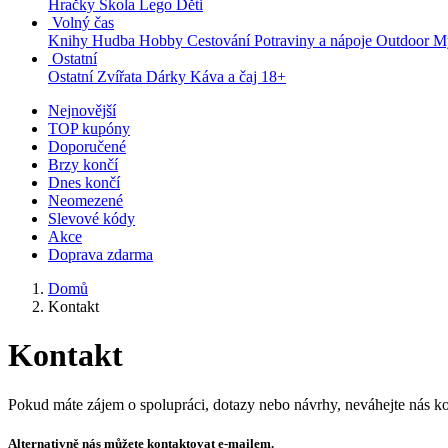
Hračky
Škola
Lego
Děti
Volný čas
Knihy
Hudba
Hobby
Cestování
Potraviny a nápoje
Outdoor
My
Ostatní
Ostatní
Zvířata
Dárky
Káva a čaj
18+
Nejnovější
TOP kupóny
Doporučené
Brzy končí
Dnes končí
Neomezené
Slevové kódy
Akce
Doprava zdarma
Domů
Kontakt
Kontakt
Pokud máte zájem o spolupráci, dotazy nebo návrhy, neváhejte nás ko
Alternativně nás můžete kontaktovat e-mailem.