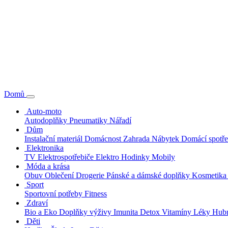
Domů
Auto-moto
Autodoplňky
Pneumatiky
Nářadí
Dům
Instalační materiál
Domácnost
Zahrada
Nábytek
Domácí spotř
Elektronika
TV
Elektrospotřebiče
Elektro
Hodinky
Mobily
Móda a krása
Obuv
Oblečení
Drogerie
Pánské a dámské doplňky
Kosmetik
Sport
Sportovní potřeby
Fitness
Zdraví
Bio a Eko
Doplňky výživy
Imunita
Detox
Vitamíny
Léky
Hubn
Děti