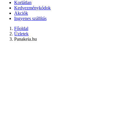
Korlátlan
Kedvezménykódok
Akciók
Ingyenes szállítás
Főoldal
Üzletek
Panakeia.hu