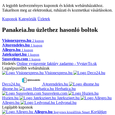
A legjobb kedvezményes kuponok és kódok webáruházakhoz.
Takarítson meg az elektronikai, ruházati és kozmetikai vásárlásokon.
Kuponok
Kategóriák
Üzletek
Panakeia.hu üzlethez hasonló boltok
Visionexpress.hu
2 kupon
Ajtorendeles.hu
1 kupon
Allegro.hu
1 kupon
Jateksziget.hu
1 kupon
Sussvelem.com
1 kupon
Hirdetés
Online vystavenie faktúry zadarmo - VystavTo.sk
Legnépszerűbb webáruházak
Visionexpress.hu
Deco24.hu
Ajtorendeles.hu
4home.hu
Herbatica.hu
Sussvelem.com
Hszien.hu
Jateksziget.hu
Allegro.hu
Ledvonal.hu
Legújabb kuponok
Allegro.hu
Korlátlan
Ingyenes kiszállítás Smart