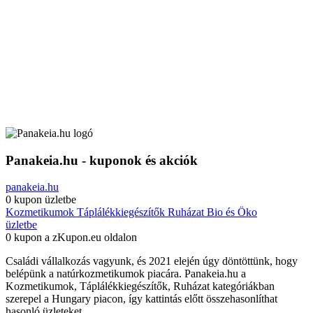
Panakeia.hu - kuponok és akciók
panakeia.hu
0 kupon
üzletbe
Kozmetikumok
Táplálékkiegészítők
Ruházat
Bio és Öko
üzletbe
0 kupon a zKupon.eu oldalon
Családi vállalkozás vagyunk, és 2021 elején úgy döntöttünk, hogy
belépünk a natúrkozmetikumok piacára. Panakeia.hu a
Kozmetikumok, Táplálékkiegészítők, Ruházat kategóriákban
szerepel a Hungary piacon, így kattintás előtt összehasonlíthat
hasonló üzleteket.