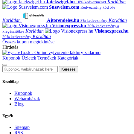
Jateksziget.hu
Korlátlan
10% kedvezményt
Sussvelem.com
Kedvezmény kód 5%
Korlátlan
Ajtorendeles.hu
Korlátlan
3% kedvezmény
Visionexpress.hu
20% kedvezmény a
Korlátlan
Visionexpress.hu
kiegészítőkre
Korlátlan
20% kedvezmény
Összes kupon megtekintése
Hirdetés
Kuponok
Üzletek
Termékek
Kategóriák
Keresés
Kezdőlap
Kuponok
Webáruházak
Blog
Egyéb
Sitemap
RSS