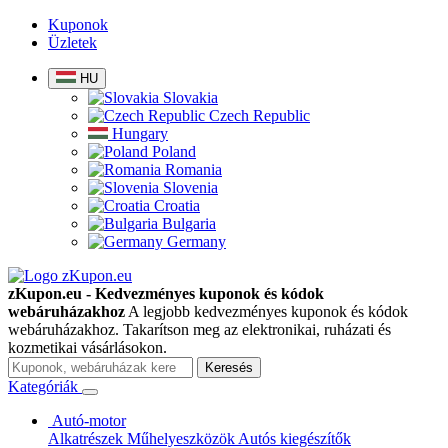
Kuponok
Üzletek
HU
Slovakia
Czech Republic
Hungary
Poland
Romania
Slovenia
Croatia
Bulgaria
Germany
zKupon.eu - Kedvezményes kuponok és kódok
webáruházakhoz
A legjobb kedvezményes kuponok és kódok
webáruházakhoz. Takarítson meg az elektronikai, ruházati és
kozmetikai vásárlásokon.
Keresés
Kategóriák
Autó-motor
Alkatrészek
Műhelyeszközök
Autós kiegészítők