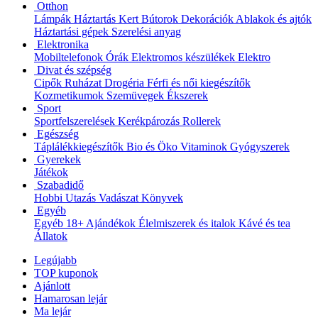
Otthon
Lámpák
Háztartás
Kert
Bútorok
Dekorációk
Ablakok és ajtók
Háztartási gépek
Szerelési anyag
Elektronika
Mobiltelefonok
Órák
Elektromos készülékek
Elektro
Divat és szépség
Cipők
Ruházat
Drogéria
Férfi és női kiegészítők
Kozmetikumok
Szemüvegek
Ékszerek
Sport
Sportfelszerelések
Kerékpározás
Rollerek
Egészség
Táplálékkiegészítők
Bio és Öko
Vitaminok
Gyógyszerek
Gyerekek
Játékok
Szabadidő
Hobbi
Utazás
Vadászat
Könyvek
Egyéb
Egyéb
18+
Ajándékok
Élelmiszerek és italok
Kávé és tea
Állatok
Legújabb
TOP kuponok
Ajánlott
Hamarosan lejár
Ma lejár