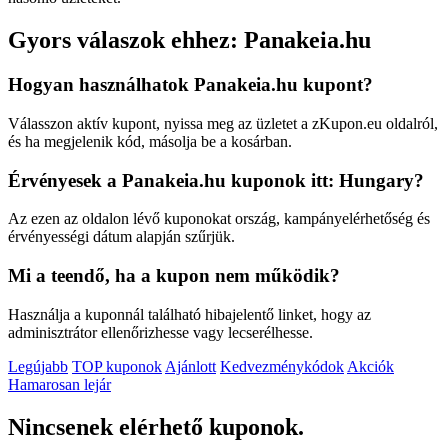
Gyors válaszok ehhez: Panakeia.hu
Hogyan használhatok Panakeia.hu kupont?
Válasszon aktív kupont, nyissa meg az üzletet a zKupon.eu oldalról,
és ha megjelenik kód, másolja be a kosárban.
Érvényesek a Panakeia.hu kuponok itt: Hungary?
Az ezen az oldalon lévő kuponokat ország, kampányelérhetőség és
érvényességi dátum alapján szűrjük.
Mi a teendő, ha a kupon nem működik?
Használja a kuponnál található hibajelentő linket, hogy az
adminisztrátor ellenőrizhesse vagy lecserélhesse.
Legújabb
TOP kuponok
Ajánlott
Kedvezménykódok
Akciók
Hamarosan lejár
Nincsenek elérhető kuponok.