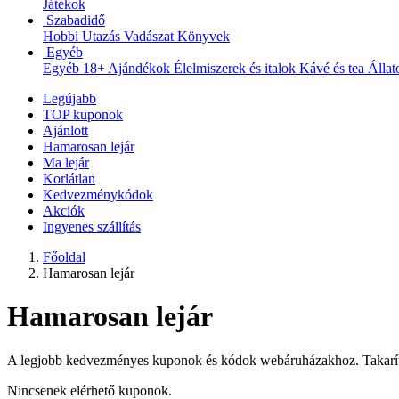
Játékok
Szabadidő
Hobbi
Utazás
Vadászat
Könyvek
Egyéb
Egyéb
18+
Ajándékok
Élelmiszerek és italok
Kávé és tea
Állat
Legújabb
TOP kuponok
Ajánlott
Hamarosan lejár
Ma lejár
Korlátlan
Kedvezménykódok
Akciók
Ingyenes szállítás
Főoldal
Hamarosan lejár
Hamarosan lejár
A legjobb kedvezményes kuponok és kódok webáruházakhoz. Takarítso
Nincsenek elérhető kuponok.