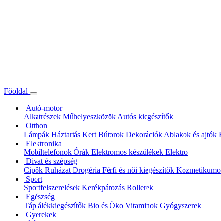
Főoldal
Autó-motor
Alkatrészek
Műhelyeszközök
Autós kiegészítők
Otthon
Lámpák
Háztartás
Kert
Bútorok
Dekorációk
Ablakok és ajtók
Elektronika
Mobiltelefonok
Órák
Elektromos készülékek
Elektro
Divat és szépség
Cipők
Ruházat
Drogéria
Férfi és női kiegészítők
Kozmetikum
Sport
Sportfelszerelések
Kerékpározás
Rollerek
Egészség
Táplálékkiegészítők
Bio és Öko
Vitaminok
Gyógyszerek
Gyerekek