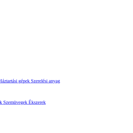
Háztartási gépek
Szerelési anyag
ok
Szemüvegek
Ékszerek