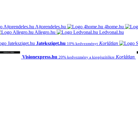
Ajtorendeles.hu
4home.hu
Allegro.hu
Ledvonal.hu
Jateksziget.hu
Korlátlan
10% kedvezményt
Visionexpress.hu
Korlátlan
20% kedvezmény a kiegészítőkre