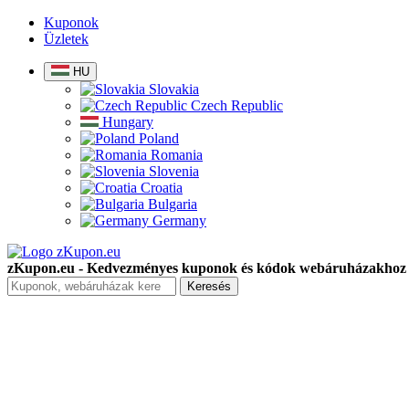
Kuponok
Üzletek
HU
Slovakia
Czech Republic
Hungary
Poland
Romania
Slovenia
Croatia
Bulgaria
Germany
zKupon.eu - Kedvezményes kuponok és kódok webáruházakhoz
Keresés