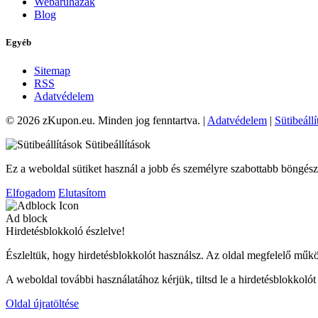
Webáruházak
Blog
Egyéb
Sitemap
RSS
Adatvédelem
© 2026 zKupon.eu. Minden jog fenntartva. |
Adatvédelem
|
Sütibeáll
Sütibeállítások
Ez a weboldal sütiket használ a jobb és személyre szabottabb böngés
Elfogadom
Elutasítom
Ad block
Hirdetésblokkoló észlelve!
Észleltük, hogy hirdetésblokkolót használsz. Az oldal megfelelő műk
A weboldal további használatához kérjük, tiltsd le a hirdetésblokkoló
Oldal újratöltése