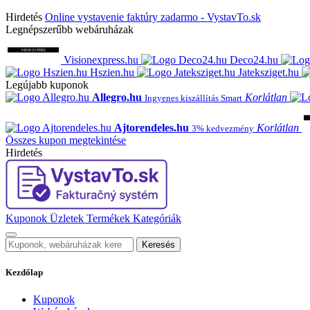
Hirdetés
Online vystavenie faktúry zadarmo - VystavTo.sk
Legnépszerűbb webáruházak
Visionexpress.hu
Deco24.hu
Hszien.hu
Jateksziget.hu
Legújabb kuponok
Allegro.hu
Korlátlan
Ingyenes kiszállítás Smart
Ajtorendeles.hu
Korlátlan
3% kedvezmény
Összes kupon megtekintése
Hirdetés
Kuponok
Üzletek
Termékek
Kategóriák
Keresés
Kezdőlap
Kuponok