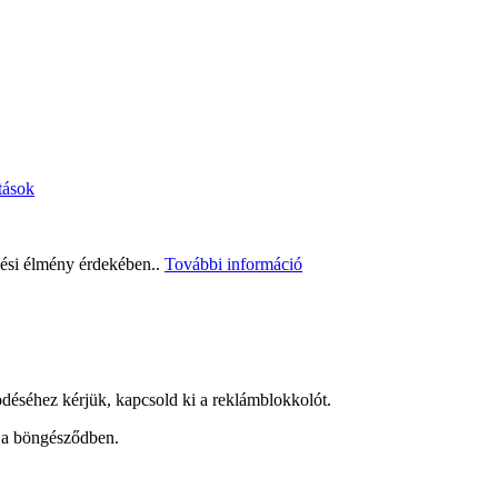
ítások
zési élmény érdekében..
További információ
ödéséhez kérjük, kapcsold ki a reklámblokkolót.
t a böngésződben.