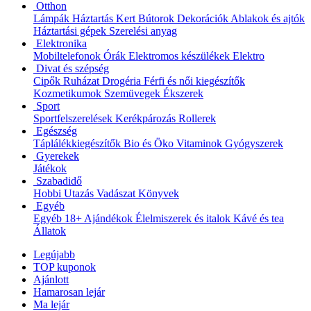
Otthon
Lámpák
Háztartás
Kert
Bútorok
Dekorációk
Ablakok és ajtók
Háztartási gépek
Szerelési anyag
Elektronika
Mobiltelefonok
Órák
Elektromos készülékek
Elektro
Divat és szépség
Cipők
Ruházat
Drogéria
Férfi és női kiegészítők
Kozmetikumok
Szemüvegek
Ékszerek
Sport
Sportfelszerelések
Kerékpározás
Rollerek
Egészség
Táplálékkiegészítők
Bio és Öko
Vitaminok
Gyógyszerek
Gyerekek
Játékok
Szabadidő
Hobbi
Utazás
Vadászat
Könyvek
Egyéb
Egyéb
18+
Ajándékok
Élelmiszerek és italok
Kávé és tea
Állatok
Legújabb
TOP kuponok
Ajánlott
Hamarosan lejár
Ma lejár