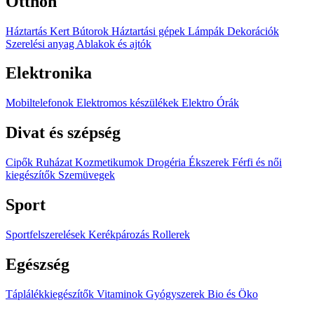
Otthon
Háztartás
Kert
Bútorok
Háztartási gépek
Lámpák
Dekorációk
Szerelési anyag
Ablakok és ajtók
Elektronika
Mobiltelefonok
Elektromos készülékek
Elektro
Órák
Divat és szépség
Cipők
Ruházat
Kozmetikumok
Drogéria
Ékszerek
Férfi és női
kiegészítők
Szemüvegek
Sport
Sportfelszerelések
Kerékpározás
Rollerek
Egészség
Táplálékkiegészítők
Vitaminok
Gyógyszerek
Bio és Öko