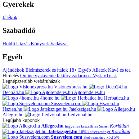
Gyerekek
Játékok
Szabadidő
Hobbi
Utazás
Könyvek
Vadászat
Egyéb
Ajándékok
Élelmiszerek és italok
18+
Egyéb
Állatok
Kávé és tea
Hirdetés
Online vystavenie faktúry zadarmo - VystavTo.sk
Legnépszerűbb webáruházak
Visionexpress.hu
Deco24.hu
Ajtorendeles.hu
4home.hu
Herbatica.hu
Sussvelem.com
Hszien.hu
Jateksziget.hu
Allegro.hu
Ledvonal.hu
Legújabb kuponok
Allegro.hu
Korlátlan
Ingyenes kiszállítás Smart
Jateksziget.hu
Korlátlan
10% kedvezményt
Sussvelem.com
Kedvezmény kód 5%