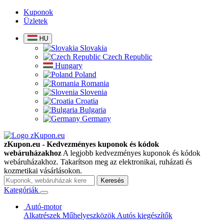
Kuponok
Üzletek
HU
Slovakia
Czech Republic
Hungary
Poland
Romania
Slovenia
Croatia
Bulgaria
Germany
zKupon.eu - Kedvezményes kuponok és kódok
webáruházakhoz
A legjobb kedvezményes kuponok és kódok
webáruházakhoz. Takarítson meg az elektronikai, ruházati és
kozmetikai vásárlásokon.
Keresés
Kategóriák
Autó-motor
Alkatrészek
Műhelyeszközök
Autós kiegészítők