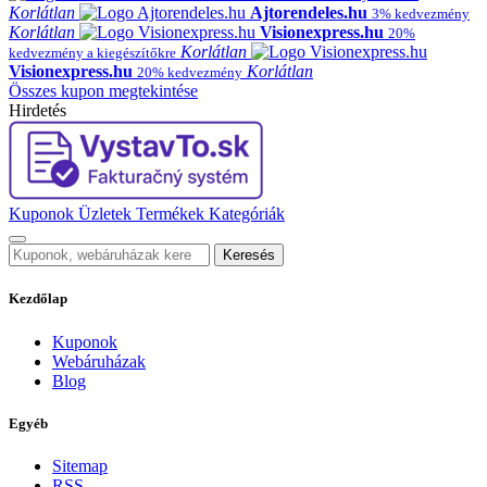
Korlátlan
Ajtorendeles.hu
3% kedvezmény
Korlátlan
Visionexpress.hu
20%
Korlátlan
kedvezmény a kiegészítőkre
Visionexpress.hu
Korlátlan
20% kedvezmény
Összes kupon megtekintése
Hirdetés
Kuponok
Üzletek
Termékek
Kategóriák
Keresés
Kezdőlap
Kuponok
Webáruházak
Blog
Egyéb
Sitemap
RSS