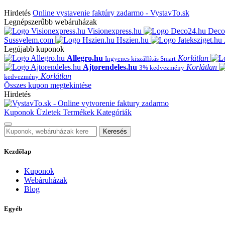
Hirdetés
Online vystavenie faktúry zadarmo - VystavTo.sk
Legnépszerűbb webáruházak
Visionexpress.hu
Deco
Sussvelem.com
Hszien.hu
Legújabb kuponok
Allegro.hu
Korlátlan
Ingyenes kiszállítás Smart
Ajtorendeles.hu
Korlátlan
3% kedvezmény
Korlátlan
kedvezmény
Összes kupon megtekintése
Hirdetés
Kuponok
Üzletek
Termékek
Kategóriák
Keresés
Kezdőlap
Kuponok
Webáruházak
Blog
Egyéb