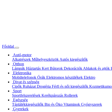
Főoldal
Autó-motor
Alkatrészek
Műhelyeszközök
Autós kiegészítők
Otthon
Lámpák
Háztartás
Kert
Bútorok
Dekorációk
Ablakok és ajtók
Elektronika
Mobiltelefonok
Órák
Elektromos készülékek
Elektro
Divat és szépség
Cipők
Ruházat
Drogéria
Férfi és női kiegészítők
Kozmetikum
Sport
Sportfelszerelések
Kerékpározás
Rollerek
Egészség
Táplálékkiegészítők
Bio és Öko
Vitaminok
Gyógyszerek
Gyerekek