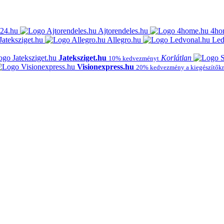
24.hu
Ajtorendeles.hu
4ho
Jateksziget.hu
Allegro.hu
Led
Jateksziget.hu
Korlátlan
10% kedvezményt
Visionexpress.hu
20% kedvezmény a kiegészítőkr