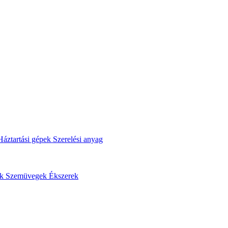
Háztartási gépek
Szerelési anyag
ok
Szemüvegek
Ékszerek