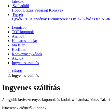
Játékok
Szabadidő
Hobbi
Utazás
Vadászat
Könyvek
Egyéb
Egyéb
18+
Ajándékok
Élelmiszerek és italok
Kávé és tea
Állat
Legújabb
TOP kuponok
Ajánlott
Hamarosan lejár
Ma lejár
Korlátlan
Kedvezménykódok
Akciók
Ingyenes szállítás
Főoldal
Ingyenes szállítás
Ingyenes szállítás
A legjobb kedvezményes kuponok és kódok webáruházakhoz. Takarítso
Nincsenek elérhető kuponok.