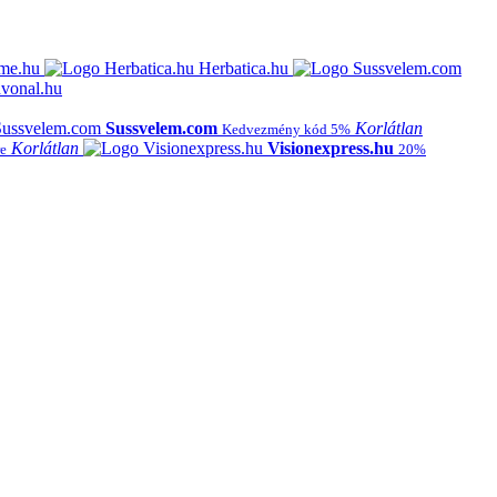
me.hu
Herbatica.hu
vonal.hu
Sussvelem.com
Korlátlan
Kedvezmény kód 5%
Korlátlan
Visionexpress.hu
e
20%