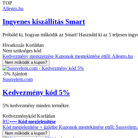
TOP
Allegro.hu
Ingyenes kiszállítás Smart
Próbáld ki, hogyan működik az Smart! Használd ki az 5 teljesen ingyen
Hivatkozás
Korlátlan
Nem szükséges kód
Kedvezmény megszerzése
Kuponok megtekintése ettől: Allegro.hu
Nem működik a kupon?
-5%
Ajánlott
Sussvelem.com
Kedvezmény kód 5%
5% kedvezmény minden termékre.
Kedvezménykód
Korlátlan
RU••••
Kód megjelenítése
Kód megjelenítése + üzletbe
Kuponok megtekintése ettől: Sussvelem
Nem működik a kupon?