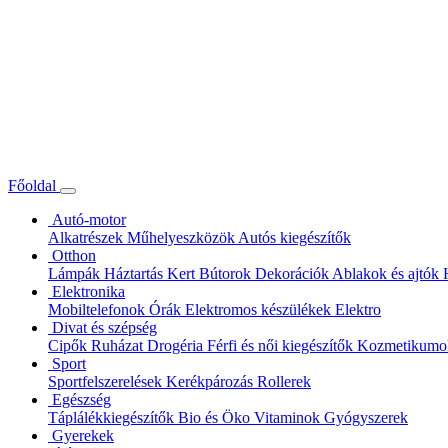
Főoldal
Autó-motor
Alkatrészek
Műhelyeszközök
Autós kiegészítők
Otthon
Lámpák
Háztartás
Kert
Bútorok
Dekorációk
Ablakok és ajtók
Elektronika
Mobiltelefonok
Órák
Elektromos készülékek
Elektro
Divat és szépség
Cipők
Ruházat
Drogéria
Férfi és női kiegészítők
Kozmetikum
Sport
Sportfelszerelések
Kerékpározás
Rollerek
Egészség
Táplálékkiegészítők
Bio és Öko
Vitaminok
Gyógyszerek
Gyerekek