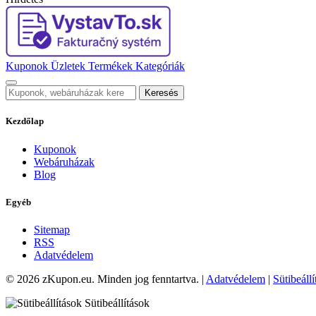
Kuponok
Üzletek
Termékek
Kategóriák
Keresés
Kezdőlap
Kuponok
Webáruházak
Blog
Egyéb
Sitemap
RSS
Adatvédelem
© 2026 zKupon.eu. Minden jog fenntartva. |
Adatvédelem
|
Sütibeáll
Sütibeállítások