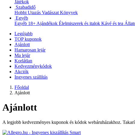
Játékok
Szabadidő
Hobbi
Utazás
Vadászat
Könyvek
Egyéb
Egyéb
18+
Ajándékok
Élelmiszerek és italok
Kávé és tea
Állat
Legújabb
TOP kuponok
Ajánlott
Hamarosan lejár
Ma lejár
Korlátlan
Kedvezménykódok
Akciók
Ingyenes szállítás
Főoldal
Ajánlott
Ajánlott
A legjobb kedvezményes kuponok és kódok webáruházakhoz. Takarítso