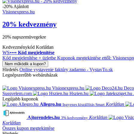
-20%
Ajánlott
Visionexpress.hu
20% kedvezmény
20% napszemüvegekre
Kedvezménykód
Korlátlan
WS••••
Kód megjelenítése
Kód megjelenítése + üzletbe
Kuponok megtekintése ettől: Visionexpr
Nem működik a kupon?
Hirdetés
Online vystavenie faktúry zadarmo - VystavTo.sk
Legnépszerűbb webáruházak
Visionexpress.hu
Deco
Sussvelem.com
Hszien.hu
Legújabb kuponok
Allegro.hu
Korlátlan
Ingyenes kiszállítás Smart
Ajtorendeles.hu
Korlátlan
3% kedvezmény
Korlátlan
Összes kupon megtekintése
Hirdetés