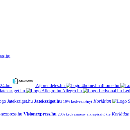
ess.hu
24.hu
Ajtorendeles.hu
4home.hu
Jateksziget.hu
Allegro.hu
Led
Jateksziget.hu
Korlátlan
10% kedvezményt
Visionexpress.hu
Korlátlan
20% kedvezmény a kiegészítőkre