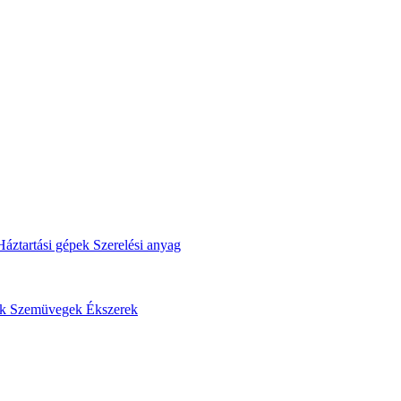
Háztartási gépek
Szerelési anyag
ok
Szemüvegek
Ékszerek