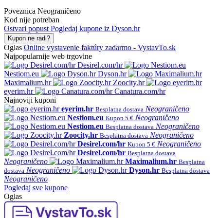
Poveznica
Neograničeno
Kod nije potreban
Ostvari popust
Pogledaj kupone iz Dyson.hr
Kupon ne radi?
Oglas
Online vystavenie faktúry zadarmo - VystavTo.sk
Najpopularnije web trgovine
Desirel.com/hr
Nestiom.eu
Dyson.hr
Maximalium.hr
Zoocity.hr
eyerim.hr
Canatura.com/hr
Najnoviji kuponi
eyerim.hr
Neograničeno
Besplatna dostava
Nestiom.eu
Neograničeno
Kupon 5 €
Nestiom.eu
Neograničeno
Besplatna dostava
Zoocity.hr
Neograničeno
Besplatna dostava
Desirel.com/hr
Neograničeno
Kupon 5 €
Desirel.com/hr
Besplatna dostava
Neograničeno
Maximalium.hr
Besplatna
Neograničeno
Dyson.hr
dostava
Besplatna dostava
Neograničeno
Pogledaj sve kupone
Oglas