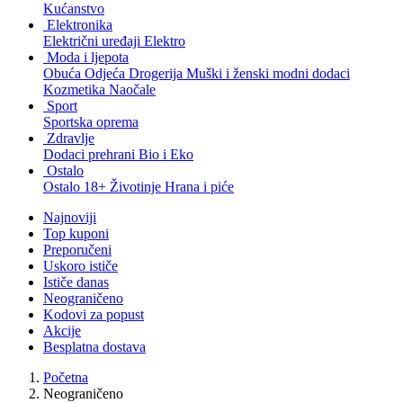
Kućanstvo
Elektronika
Električni uređaji
Elektro
Moda i ljepota
Obuća
Odjeća
Drogerija
Muški i ženski modni dodaci
Kozmetika
Naočale
Sport
Sportska oprema
Zdravlje
Dodaci prehrani
Bio i Eko
Ostalo
Ostalo
18+
Životinje
Hrana i piće
Najnoviji
Top kuponi
Preporučeni
Uskoro ističe
Ističe danas
Neograničeno
Kodovi za popust
Akcije
Besplatna dostava
Početna
Neograničeno