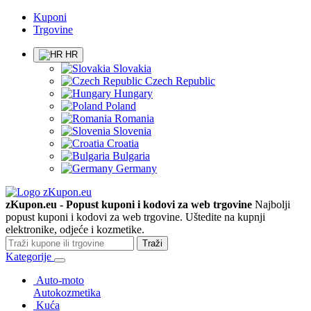
Kuponi
Trgovine
HR
Slovakia
Czech Republic
Hungary
Poland
Romania
Slovenia
Croatia
Bulgaria
Germany
zKupon.eu - Popust kuponi i kodovi za web trgovine
Najbolji
popust kuponi i kodovi za web trgovine. Uštedite na kupnji
elektronike, odjeće i kozmetike.
Traži
Kategorije
Auto-moto
Autokozmetika
Kuća