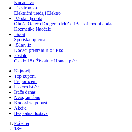
Kućanstvo
Elektronika
Električni uređaji
Elektro
Moda i ljepota
Obuća
Odjeća
Drogerija
Muški i ženski modni dodaci
Kozmetika
Naočale
Sport
Sportska oprema
Zdravlje
Dodaci prehrani
Bio i Eko
Ostalo
Ostalo
18+
Životinje
Hrana i piće
Najnoviji
Top kuponi
Preporučeni
Uskoro ističe
Ističe danas
Neograničeno
Kodovi za popust
Akcije
Besplatna dostava
Početna
18+