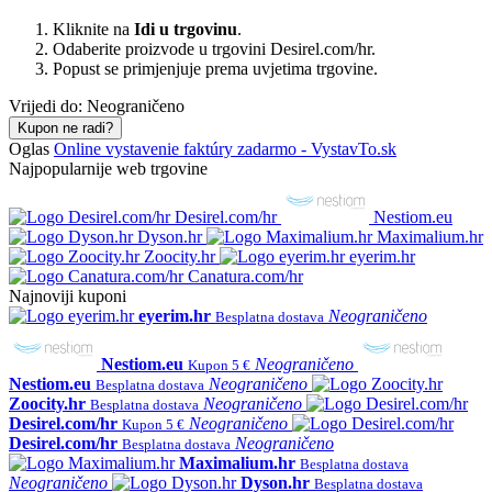
Kliknite na
Idi u trgovinu
.
Odaberite proizvode u trgovini Desirel.com/hr.
Popust se primjenjuje prema uvjetima trgovine.
Vrijedi do: Neograničeno
Kupon ne radi?
Oglas
Online vystavenie faktúry zadarmo - VystavTo.sk
Najpopularnije web trgovine
Desirel.com/hr
Nestiom.eu
Dyson.hr
Maximalium.hr
Zoocity.hr
eyerim.hr
Canatura.com/hr
Najnoviji kuponi
eyerim.hr
Neograničeno
Besplatna dostava
Nestiom.eu
Neograničeno
Kupon 5 €
Nestiom.eu
Neograničeno
Besplatna dostava
Zoocity.hr
Neograničeno
Besplatna dostava
Desirel.com/hr
Neograničeno
Kupon 5 €
Desirel.com/hr
Neograničeno
Besplatna dostava
Maximalium.hr
Besplatna dostava
Neograničeno
Dyson.hr
Besplatna dostava