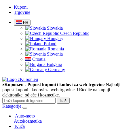
Kuponi
Trgovine
HR
Slovakia
Czech Republic
Hungary
Poland
Romania
Slovenia
Croatia
Bulgaria
Germany
zKupon.eu - Popust kuponi i kodovi za web trgovine
Najbolji
popust kuponi i kodovi za web trgovine. Uštedite na kupnji
elektronike, odjeće i kozmetike.
Traži
Kategorije
Auto-moto
Autokozmetika
Kuća