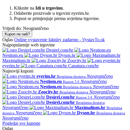
Kliknite na
Idi u trgovinu
.
Odaberite proizvode u trgovini eyerim.hr.
Popust se primjenjuje prema uvjetima trgovine.
Vrijedi do: Neograničeno
Kupon ne radi?
Oglas
Online vystavenie faktúry zadarmo - VystavTo.sk
Najpopularnije web trgovine
Desirel.com/hr
Nestiom.eu
Dyson.hr
Maximalium.hr
Zoocity.hr
eyerim.hr
Canatura.com/hr
Najnoviji kuponi
eyerim.hr
Neograničeno
Besplatna dostava
Nestiom.eu
Neograničeno
Kupon 5 €
Nestiom.eu
Neograničeno
Besplatna dostava
Zoocity.hr
Neograničeno
Besplatna dostava
Desirel.com/hr
Neograničeno
Kupon 5 €
Desirel.com/hr
Besplatna dostava
Neograničeno
Maximalium.hr
Besplatna
Neograničeno
Dyson.hr
dostava
Besplatna dostava
Neograničeno
Pogledaj sve kupone
Oglas