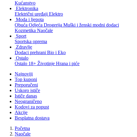
Kućanstvo
Elektronika
Električni uređaji
Elektro
Moda i ljepota
Obuća
Odjeća
Drogerija
Muški i ženski modni dodaci
Kozmetika
Naočale
Sport
Sportska oprema
Zdravlje
Dodaci prehrani
Bio i Eko
Ostalo
Ostalo
18+
Životinje
Hrana i piće
Najnoviji
Top kuponi
Preporučeni
Uskoro ističe
Ističe danas
Neograničeno
Kodovi za popust
Akcije
Besplatna dostava
Početna
Naočale