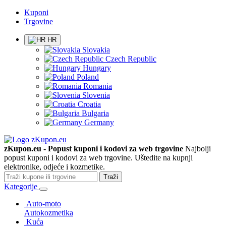
Kuponi
Trgovine
HR
Slovakia
Czech Republic
Hungary
Poland
Romania
Slovenia
Croatia
Bulgaria
Germany
zKupon.eu - Popust kuponi i kodovi za web trgovine
Najbolji
popust kuponi i kodovi za web trgovine. Uštedite na kupnji
elektronike, odjeće i kozmetike.
Traži
Kategorije
Auto-moto
Autokozmetika
Kuća