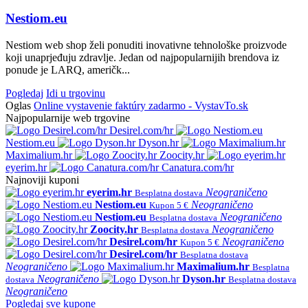
Nestiom.eu
Nestiom web shop želi ponuditi inovativne tehnološke proizvode
koji unaprjeđuju zdravlje. Jedan od najpopularnijih brendova iz
ponude je LARQ, američk...
Pogledaj
Idi u trgovinu
Oglas
Online vystavenie faktúry zadarmo - VystavTo.sk
Najpopularnije web trgovine
Desirel.com/hr
Nestiom.eu
Dyson.hr
Maximalium.hr
Zoocity.hr
eyerim.hr
Canatura.com/hr
Najnoviji kuponi
eyerim.hr
Neograničeno
Besplatna dostava
Nestiom.eu
Neograničeno
Kupon 5 €
Nestiom.eu
Neograničeno
Besplatna dostava
Zoocity.hr
Neograničeno
Besplatna dostava
Desirel.com/hr
Neograničeno
Kupon 5 €
Desirel.com/hr
Besplatna dostava
Neograničeno
Maximalium.hr
Besplatna
Neograničeno
Dyson.hr
dostava
Besplatna dostava
Neograničeno
Pogledaj sve kupone