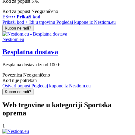
Kod za popust 5%.
Kod za popust
Neograničeno
ES••••
Prikaži kod
Prikaži kod + Idi u trgovinu
Pogledaj kupone iz Nestiom.eu
Kupon ne radi?
Nestiom.eu
Besplatna dostava
Besplatna dostava iznad 100 €.
Poveznica
Neograničeno
Kod nije potreban
Ostvari popust
Pogledaj kupone iz Nestiom.eu
Kupon ne radi?
Web trgovine u kategoriji Sportska
oprema
1