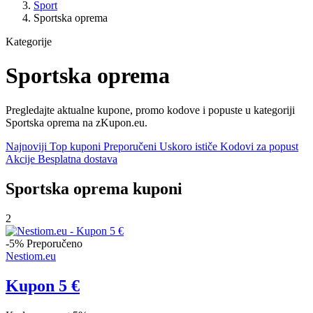
Sport
Sportska oprema
Kategorije
Sportska oprema
Pregledajte aktualne kupone, promo kodove i popuste u kategoriji
Sportska oprema na zKupon.eu.
Najnoviji
Top kuponi
Preporučeni
Uskoro ističe
Kodovi za popust
Akcije
Besplatna dostava
Sportska oprema kuponi
2
-5%
Preporučeno
Nestiom.eu
Kupon 5 €