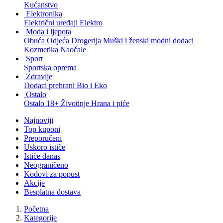
Kućanstvo
Elektronika
Električni uređaji
Elektro
Moda i ljepota
Obuća
Odjeća
Drogerija
Muški i ženski modni dodaci
Kozmetika
Naočale
Sport
Sportska oprema
Zdravlje
Dodaci prehrani
Bio i Eko
Ostalo
Ostalo
18+
Životinje
Hrana i piće
Najnoviji
Top kuponi
Preporučeni
Uskoro ističe
Ističe danas
Neograničeno
Kodovi za popust
Akcije
Besplatna dostava
Početna
Kategorije