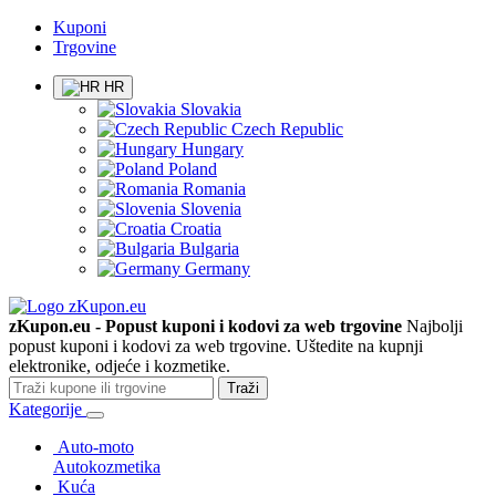
Kuponi
Trgovine
HR
Slovakia
Czech Republic
Hungary
Poland
Romania
Slovenia
Croatia
Bulgaria
Germany
zKupon.eu - Popust kuponi i kodovi za web trgovine
Najbolji
popust kuponi i kodovi za web trgovine. Uštedite na kupnji
elektronike, odjeće i kozmetike.
Traži
Kategorije
Auto-moto
Autokozmetika
Kuća