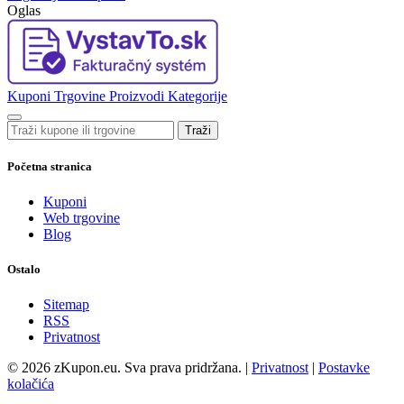
Oglas
Kuponi
Trgovine
Proizvodi
Kategorije
Traži
Početna stranica
Kuponi
Web trgovine
Blog
Ostalo
Sitemap
RSS
Privatnost
© 2026 zKupon.eu. Sva prava pridržana. |
Privatnost
|
Postavke
kolačića