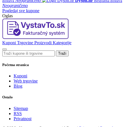
Neograničeno
Dyson.hr
dostava
Besplatna dostava
Neograničeno
Pogledaj sve kupone
Oglas
Kuponi
Trgovine
Proizvodi
Kategorije
Traži
Početna stranica
Kuponi
Web trgovine
Blog
Ostalo
Sitemap
RSS
Privatnost