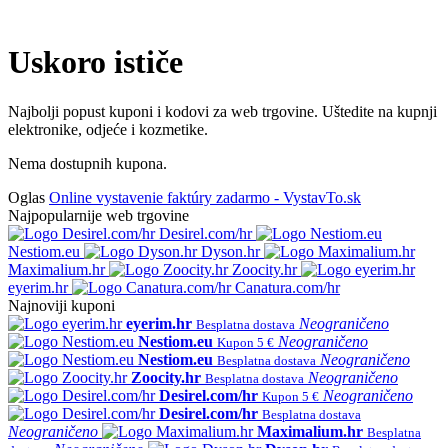
Uskoro ističe
Najbolji popust kuponi i kodovi za web trgovine. Uštedite na kupnji
elektronike, odjeće i kozmetike.
Nema dostupnih kupona.
Oglas
Online vystavenie faktúry zadarmo - VystavTo.sk
Najpopularnije web trgovine
Desirel.com/hr
Nestiom.eu
Dyson.hr
Maximalium.hr
Zoocity.hr
eyerim.hr
Canatura.com/hr
Najnoviji kuponi
eyerim.hr
Neograničeno
Besplatna dostava
Nestiom.eu
Neograničeno
Kupon 5 €
Nestiom.eu
Neograničeno
Besplatna dostava
Zoocity.hr
Neograničeno
Besplatna dostava
Desirel.com/hr
Neograničeno
Kupon 5 €
Desirel.com/hr
Besplatna dostava
Neograničeno
Maximalium.hr
Besplatna