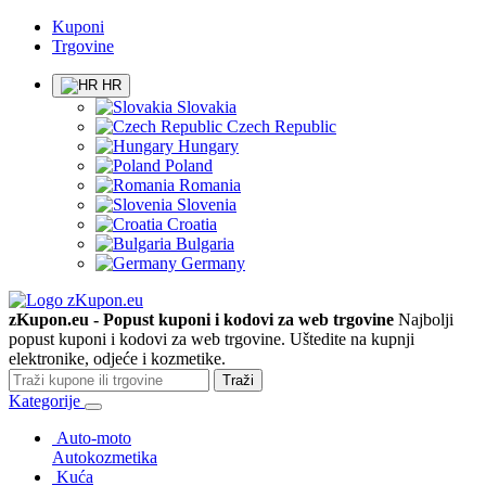
Kuponi
Trgovine
HR
Slovakia
Czech Republic
Hungary
Poland
Romania
Slovenia
Croatia
Bulgaria
Germany
zKupon.eu - Popust kuponi i kodovi za web trgovine
Najbolji
popust kuponi i kodovi za web trgovine. Uštedite na kupnji
elektronike, odjeće i kozmetike.
Traži
Kategorije
Auto-moto
Autokozmetika
Kuća