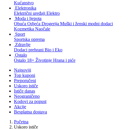
Kućanstvo
Elektronika
Električni uređaji
Elektro
Moda i ljepota
Obuća
Odjeća
Drogerija
Muški i ženski modni dodaci
Kozmetika
Naočale
Sport
Sportska oprema
Zdravlje
Dodaci prehrani
Bio i Eko
Ostalo
Ostalo
18+
Životinje
Hrana i piće
Najnoviji
Top kuponi
Preporučeni
Uskoro ističe
Ističe danas
Neograničeno
Kodovi za popust
Akcije
Besplatna dostava
Početna
Uskoro ističe