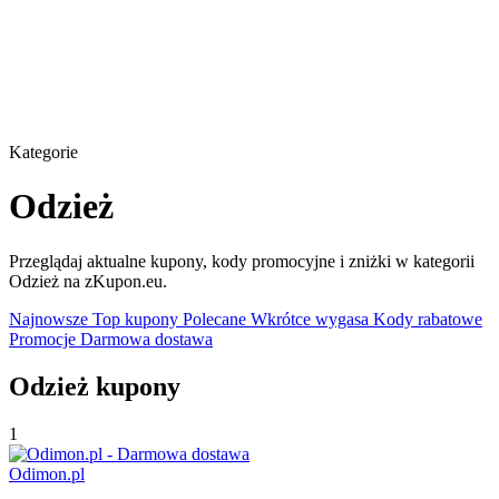
Kategorie
Odzież
Przeglądaj aktualne kupony, kody promocyjne i zniżki w kategorii
Odzież na zKupon.eu.
Najnowsze
Top kupony
Polecane
Wkrótce wygasa
Kody rabatowe
Promocje
Darmowa dostawa
Odzież kupony
1
Odimon.pl