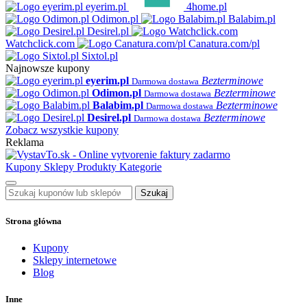
eyerim.pl
4home.pl
Odimon.pl
Balabim.pl
Desirel.pl
Watchclick.com
Canatura.com/pl
Sixtol.pl
Najnowsze kupony
eyerim.pl
Bezterminowe
Darmowa dostawa
Odimon.pl
Bezterminowe
Darmowa dostawa
Balabim.pl
Bezterminowe
Darmowa dostawa
Desirel.pl
Bezterminowe
Darmowa dostawa
Zobacz wszystkie kupony
Reklama
Kupony
Sklepy
Produkty
Kategorie
Szukaj
Strona główna
Kupony
Sklepy internetowe
Blog
Inne