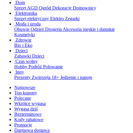
Dom
Sprzęt AGD
Ogród
Dekoracje
Domownicy
Elektronika
Sprzęt elektryczny
Elektro
Zegarki
Moda i uroda
Obuwie
Odzież
Drogeria
Akcesoria męskie i damskie
Kosmetyki
Zdrowie
Bio i Eko
Dzieci
Zabawki
Dzieci
Czas wolny
Hobby
Podróż
Polowanie
Inny
Prezenty
Zwierzęta
18+
Jedzenie i napoje
Najnowsze
Top kupony
Polecane
Wkrótce wygasa
Wygasa dziś
Bezterminowe
Kody rabatowe
Promocje
Darmowa dostawa